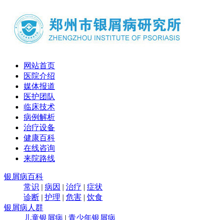
网站首页
医院介绍
媒体报道
医护团队
临床技术
病例解析
治疗设备
健康百科
在线咨询
来院路线
银屑病百科
常识
|
病因
|
治疗
|
症状
诊断
|
护理
|
危害
|
饮食
银屑病人群
儿童银屑病
|
青少年银屑病