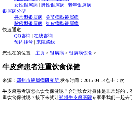
女性银屑病
|
男性银屑病
|
老年银屑病
银屑病分型
寻常型银屑病
|
关节病型银屑病
脓疱型银屑病
|
红皮病型银屑病
快速通道
QQ咨询
|
在线咨询
预约挂号
|
来院路线
您现在的位置：
主页
>
银屑病
>
银屑病饮食
>
牛皮癣患者注重饮食保健
来源：
郑州市银屑病研究所
发布时间：2015-04-14
点击：
次
牛皮癣患者该怎么饮食保健呢？合理饮食对身体是非常好的，
重饮食保健呢？接下来就让
郑州牛皮癣医院
专家带我们一起去