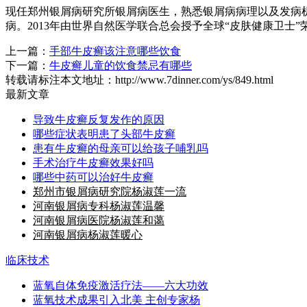
现任郑州银屑病研究所银屑病医生，熟悉银屑病病理以及发病
病。2013年由世界自然医学联合总会授予全球“皮肤健康卫士”
上一篇：
手部牛皮癣该注意哪些饮食
下一篇：
牛皮癣儿童的饮食禁忌有哪些
转载请标注本文地址：
http://www.7dinner.com/ys/849.html
最新文章
导致牛皮癣反复发作的原因
哪些症状表明患了头部牛皮癣
患有牛皮癣的母亲可以给孩子哺乳吗
手术治疗牛皮癣效果好吗
哪些中药可以治好牛皮癣
郑州市银屑病研究院杨淑莲一流
河南银屑病专科杨淑莲温馨
河南银屑病医院杨淑莲和蔼
河南银屑病杨淑莲暖心
临床技术
蓝氧自体免疫激活疗法——六大功效
蓝氧技术成果引入北美 主创专家杨