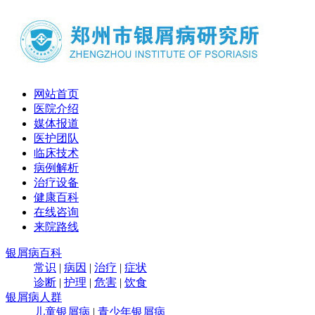
网站首页
医院介绍
媒体报道
医护团队
临床技术
病例解析
治疗设备
健康百科
在线咨询
来院路线
银屑病百科
常识
|
病因
|
治疗
|
症状
诊断
|
护理
|
危害
|
饮食
银屑病人群
儿童银屑病
|
青少年银屑病