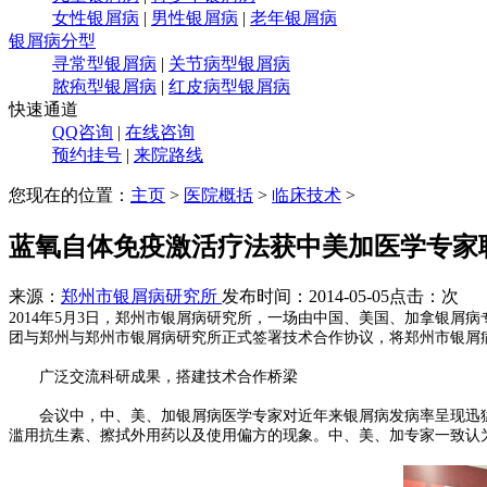
女性银屑病
|
男性银屑病
|
老年银屑病
银屑病分型
寻常型银屑病
|
关节病型银屑病
脓疱型银屑病
|
红皮病型银屑病
快速通道
QQ咨询
|
在线咨询
预约挂号
|
来院路线
您现在的位置：
主页
>
医院概括
>
临床技术
>
蓝氧自体免疫激活疗法获中美加医学专家
来源：
郑州市银屑病研究所
发布时间：2014-05-05
点击：
次
2014年5月3日，郑州市银屑病研究所，一场由中国、美国、加拿银
团与郑州与郑州市银屑病研究所正式签署技术合作协议，将郑州市银屑病
广泛交流科研成果，搭建技术合作桥梁
会议中，中、美、加银屑病医学专家对近年来银屑病发病率呈现迅猛
滥用抗生素、擦拭外用药以及使用偏方的现象。中、美、加专家一致认