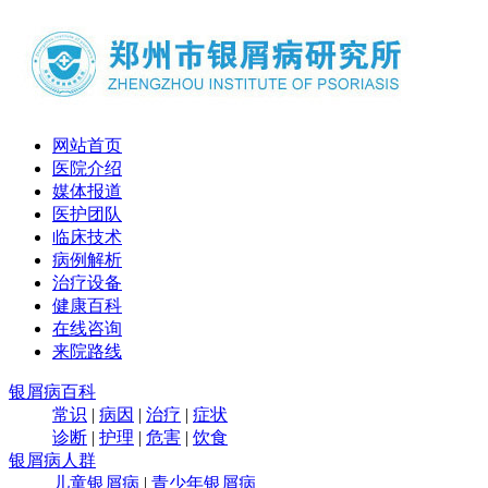
网站首页
医院介绍
媒体报道
医护团队
临床技术
病例解析
治疗设备
健康百科
在线咨询
来院路线
银屑病百科
常识
|
病因
|
治疗
|
症状
诊断
|
护理
|
危害
|
饮食
银屑病人群
儿童银屑病
|
青少年银屑病