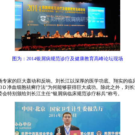
图为：2014银屑病规范诊疗及健康教育高峰论坛现场
场专家的巨大轰动和反响。刘长江以深厚的医学功底、翔实的临
3Ｄ净血细胞祛癣疗法”为何能够获得巨大成功。除此之外，刘
会特别颁给刘长江主任“银屑病临床规范诊疗标兵”称号。