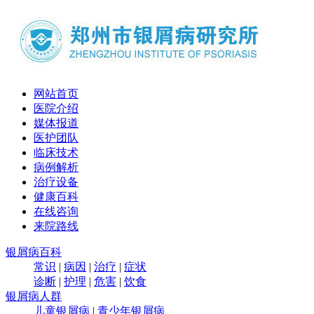
网站首页
医院介绍
媒体报道
医护团队
临床技术
病例解析
治疗设备
健康百科
在线咨询
来院路线
银屑病百科
常识
|
病因
|
治疗
|
症状
诊断
|
护理
|
危害
|
饮食
银屑病人群
儿童银屑病
|
青少年银屑病