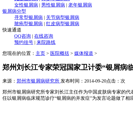
女性银屑病
|
男性银屑病
|
老年银屑病
银屑病分型
寻常型银屑病
|
关节病型银屑病
脓疱型银屑病
|
红皮病型银屑病
快速通道
QQ咨询
|
在线咨询
预约挂号
|
来院路线
您现在的位置：
主页
>
医院概括
>
媒体报道
>
郑州刘长江专家荣冠国家卫计委“银屑病
来源：
郑州市银屑病研究所
发布时间：2014-09-20
点击：
次
郑州市银屑病研究所专家刘长江主任作为中国皮肤病专家的代表，
任以银屑病临床规范诊疗“银屑病的并发症”为发言论题做了相