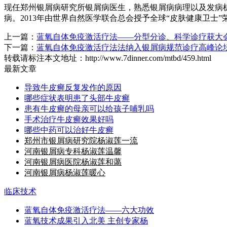
现任郑州银屑病研究所银屑病医生，熟悉银屑病病理以及发病
病。2013年由世界自然医学联合总会授予全球“皮肤健康卫士”
上一篇：
蓝氧自体免疫激活疗法——分型分诊、科学诊疗获大
下一篇：
蓝氧自体免疫激活疗法法纳入银屑病规范诊疗高峰论
转载请标注本文地址：
http://www.7dinner.com/mtbd/459.html
最新文章
导致牛皮癣反复发作的原因
哪些症状表明患了头部牛皮癣
患有牛皮癣的母亲可以给孩子哺乳吗
手术治疗牛皮癣效果好吗
哪些中药可以治好牛皮癣
郑州市银屑病研究院杨淑莲一流
河南银屑病专科杨淑莲温馨
河南银屑病医院杨淑莲和蔼
河南银屑病杨淑莲暖心
临床技术
蓝氧自体免疫激活疗法——六大功效
蓝氧技术成果引入北美 主创专家杨