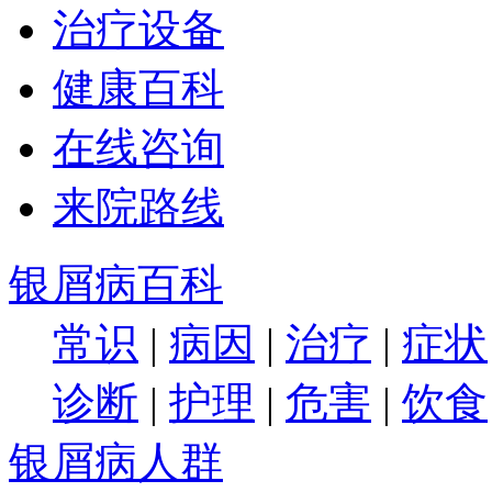
治疗设备
健康百科
在线咨询
来院路线
银屑病百科
常识
|
病因
|
治疗
|
症状
诊断
|
护理
|
危害
|
饮食
银屑病人群