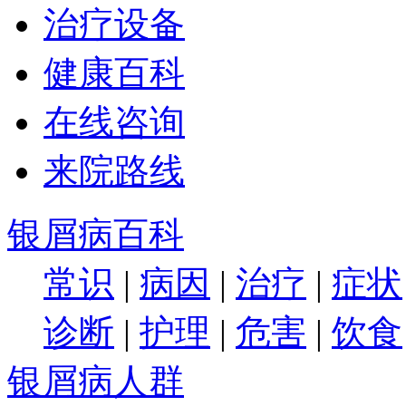
治疗设备
健康百科
在线咨询
来院路线
银屑病百科
常识
|
病因
|
治疗
|
症状
诊断
|
护理
|
危害
|
饮食
银屑病人群