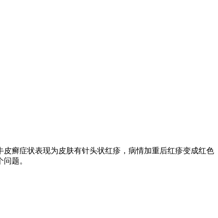
牛皮癣症状表现为皮肤有针头状红疹，病情加重后红疹变成红色
个问题。