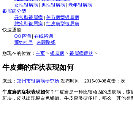
女性银屑病
|
男性银屑病
|
老年银屑病
银屑病分型
寻常型银屑病
|
关节病型银屑病
脓疱型银屑病
|
红皮病型银屑病
快速通道
QQ咨询
|
在线咨询
预约挂号
|
来院路线
您现在的位置：
主页
>
银屑病
>
银屑病症状
>
牛皮癣的症状表现如何
来源：
郑州市银屑病研究所
发布时间：2015-09-08
点击：
次
牛皮癣的症状表现如何
？牛皮癣是一种比较顽固的皮肤病，该
斑块，皮肤出现银白色鳞屑。牛皮癣类型多样，那么，其他类