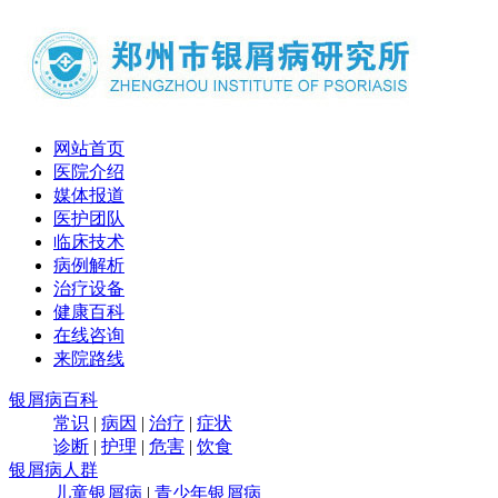
网站首页
医院介绍
媒体报道
医护团队
临床技术
病例解析
治疗设备
健康百科
在线咨询
来院路线
银屑病百科
常识
|
病因
|
治疗
|
症状
诊断
|
护理
|
危害
|
饮食
银屑病人群
儿童银屑病
|
青少年银屑病