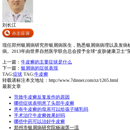
刘长江
现任郑州银屑病研究所银屑病医生，熟悉银屑病病理以及发病
病。2013年由世界自然医学联合总会授予全球“皮肤健康卫士”
上一篇：
牛皮癣的主要症状是什么
下一篇：
银屑病的症状表现
TAG:
症状
TAG:
牛皮癣
转载请标注本文地址：
http://www.7dinner.com/zz/1265.html
最新文章
导致牛皮癣反复发作的原因
哪些症状表明患了头部牛皮癣
患有牛皮癣的母亲可以给孩子哺乳吗
手术治疗牛皮癣效果好吗
哪些中药可以治好牛皮癣
郑州市银屑病研究院杨淑莲一流