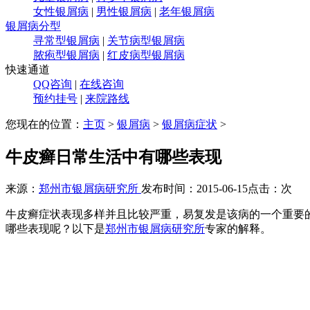
女性银屑病
|
男性银屑病
|
老年银屑病
银屑病分型
寻常型银屑病
|
关节病型银屑病
脓疱型银屑病
|
红皮病型银屑病
快速通道
QQ咨询
|
在线咨询
预约挂号
|
来院路线
您现在的位置：
主页
>
银屑病
>
银屑病症状
>
牛皮癣日常生活中有哪些表现
来源：
郑州市银屑病研究所
发布时间：2015-06-15
点击：
次
牛皮癣症状表现多样并且比较严重，易复发是该病的一个重要
哪些表现呢？以下是
郑州市银屑病研究所
专家的解释。