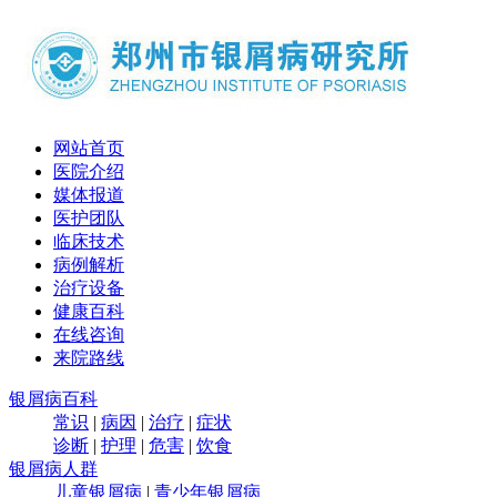
网站首页
医院介绍
媒体报道
医护团队
临床技术
病例解析
治疗设备
健康百科
在线咨询
来院路线
银屑病百科
常识
|
病因
|
治疗
|
症状
诊断
|
护理
|
危害
|
饮食
银屑病人群
儿童银屑病
|
青少年银屑病