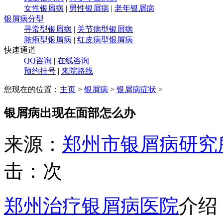
女性银屑病
|
男性银屑病
|
老年银屑病
银屑病分型
寻常型银屑病
|
关节病型银屑病
脓疱型银屑病
|
红皮病型银屑病
快速通道
QQ咨询
|
在线咨询
预约挂号
|
来院路线
您现在的位置：
主页
>
银屑病
>
银屑病症状
>
银屑病出现在面部怎么办
来源：
郑州市银屑病研究
击：
次
郑州治疗银屑病医院
介绍