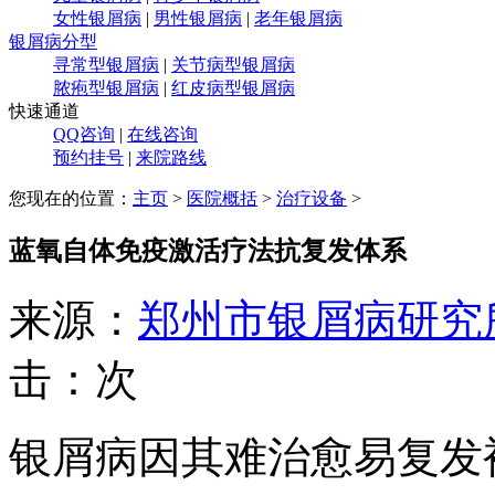
女性银屑病
|
男性银屑病
|
老年银屑病
银屑病分型
寻常型银屑病
|
关节病型银屑病
脓疱型银屑病
|
红皮病型银屑病
快速通道
QQ咨询
|
在线咨询
预约挂号
|
来院路线
您现在的位置：
主页
>
医院概括
>
治疗设备
>
蓝氧自体免疫激活疗法抗复发体系
来源：
郑州市银屑病研究
击：
次
银屑病因其难治愈易复发