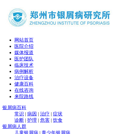
网站首页
医院介绍
媒体报道
医护团队
临床技术
病例解析
治疗设备
健康百科
在线咨询
来院路线
银屑病百科
常识
|
病因
|
治疗
|
症状
诊断
|
护理
|
危害
|
饮食
银屑病人群
儿童银屑病
|
青少年银屑病