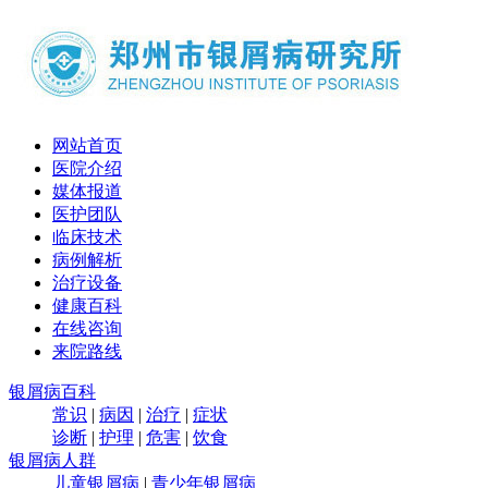
网站首页
医院介绍
媒体报道
医护团队
临床技术
病例解析
治疗设备
健康百科
在线咨询
来院路线
银屑病百科
常识
|
病因
|
治疗
|
症状
诊断
|
护理
|
危害
|
饮食
银屑病人群
儿童银屑病
|
青少年银屑病