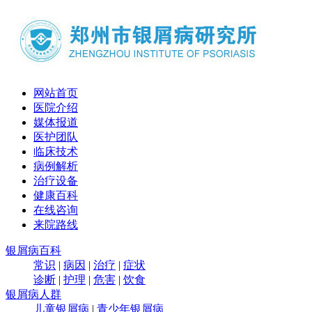
网站首页
医院介绍
媒体报道
医护团队
临床技术
病例解析
治疗设备
健康百科
在线咨询
来院路线
银屑病百科
常识
|
病因
|
治疗
|
症状
诊断
|
护理
|
危害
|
饮食
银屑病人群
儿童银屑病
|
青少年银屑病