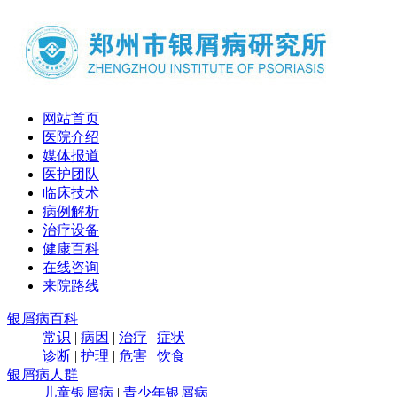
网站首页
医院介绍
媒体报道
医护团队
临床技术
病例解析
治疗设备
健康百科
在线咨询
来院路线
银屑病百科
常识
|
病因
|
治疗
|
症状
诊断
|
护理
|
危害
|
饮食
银屑病人群
儿童银屑病
|
青少年银屑病