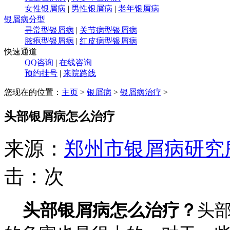
女性银屑病
|
男性银屑病
|
老年银屑病
银屑病分型
寻常型银屑病
|
关节病型银屑病
脓疱型银屑病
|
红皮病型银屑病
快速通道
QQ咨询
|
在线咨询
预约挂号
|
来院路线
您现在的位置：
主页
>
银屑病
>
银屑病治疗
>
头部银屑病怎么治疗
来源：
郑州市银屑病研究
击：
次
头部银屑病怎么治疗？
头