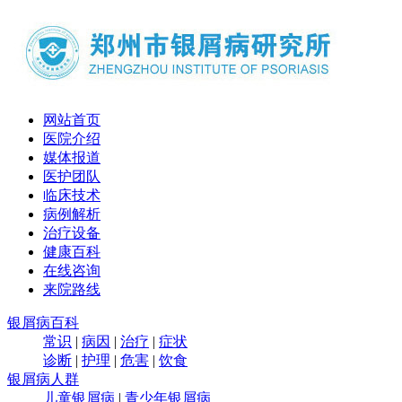
网站首页
医院介绍
媒体报道
医护团队
临床技术
病例解析
治疗设备
健康百科
在线咨询
来院路线
银屑病百科
常识
|
病因
|
治疗
|
症状
诊断
|
护理
|
危害
|
饮食
银屑病人群
儿童银屑病
|
青少年银屑病