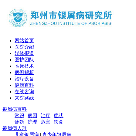
网站首页
医院介绍
媒体报道
医护团队
临床技术
病例解析
治疗设备
健康百科
在线咨询
来院路线
银屑病百科
常识
|
病因
|
治疗
|
症状
诊断
|
护理
|
危害
|
饮食
银屑病人群
儿童银屑病
|
青少年银屑病