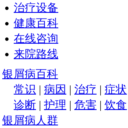
治疗设备
健康百科
在线咨询
来院路线
银屑病百科
常识
|
病因
|
治疗
|
症状
诊断
|
护理
|
危害
|
饮食
银屑病人群