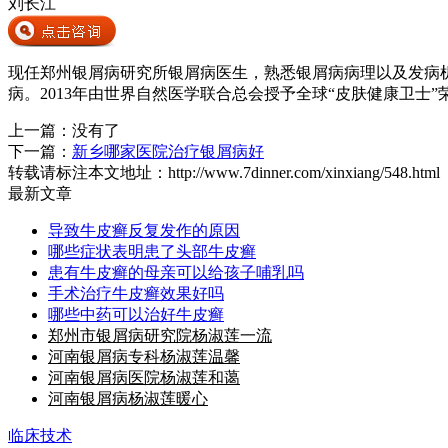
刘长江
现任郑州银屑病研究所银屑病医生，熟悉银屑病病理以及发病
病。2013年由世界自然医学联合总会授予全球“皮肤健康卫士”
上一篇：没有了
下一篇：
新乡哪家医院治疗银屑病好
转载请标注本文地址：
http://www.7dinner.com/xinxiang/548.html
最新文章
导致牛皮癣反复发作的原因
哪些症状表明患了头部牛皮癣
患有牛皮癣的母亲可以给孩子哺乳吗
手术治疗牛皮癣效果好吗
哪些中药可以治好牛皮癣
郑州市银屑病研究院杨淑莲一流
河南银屑病专科杨淑莲温馨
河南银屑病医院杨淑莲和蔼
河南银屑病杨淑莲暖心
临床技术