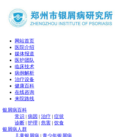
网站首页
医院介绍
媒体报道
医护团队
临床技术
病例解析
治疗设备
健康百科
在线咨询
来院路线
银屑病百科
常识
|
病因
|
治疗
|
症状
诊断
|
护理
|
危害
|
饮食
银屑病人群
儿童银屑病
|
青少年银屑病