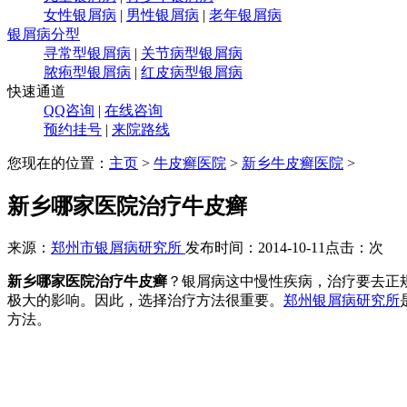
女性银屑病
|
男性银屑病
|
老年银屑病
银屑病分型
寻常型银屑病
|
关节病型银屑病
脓疱型银屑病
|
红皮病型银屑病
快速通道
QQ咨询
|
在线咨询
预约挂号
|
来院路线
您现在的位置：
主页
>
牛皮癣医院
>
新乡牛皮癣医院
>
新乡哪家医院治疗牛皮癣
来源：
郑州市银屑病研究所
发布时间：2014-10-11
点击：
次
新乡哪家医院治疗牛皮癣
？银屑病这中慢性疾病，治疗要去正
极大的影响。因此，选择治疗方法很重要。
郑州银屑病研究所
方法。