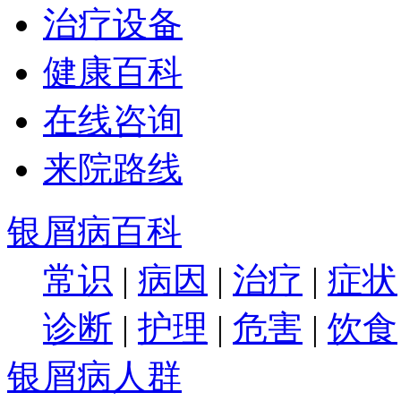
治疗设备
健康百科
在线咨询
来院路线
银屑病百科
常识
|
病因
|
治疗
|
症状
诊断
|
护理
|
危害
|
饮食
银屑病人群