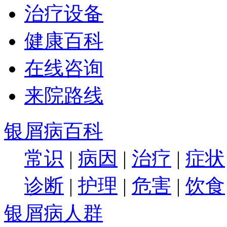
治疗设备
健康百科
在线咨询
来院路线
银屑病百科
常识
|
病因
|
治疗
|
症状
诊断
|
护理
|
危害
|
饮食
银屑病人群