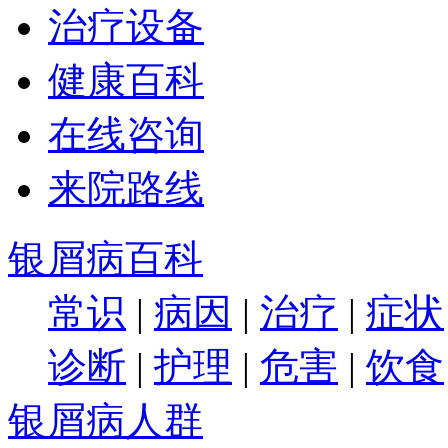
治疗设备
健康百科
在线咨询
来院路线
银屑病百科
常识
|
病因
|
治疗
|
症状
诊断
|
护理
|
危害
|
饮食
银屑病人群