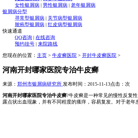
女性银屑病
|
男性银屑病
|
老年银屑病
银屑病分型
寻常型银屑病
|
关节病型银屑病
脓疱型银屑病
|
红皮病型银屑病
快速通道
QQ咨询
|
在线咨询
预约挂号
|
来院路线
您现在的位置：
主页
>
牛皮癣医院
>
开封牛皮癣医院
>
河南开封哪家医院专治牛皮癣
来源：
郑州市银屑病研究所
发布时间：2015-11-13
点击：
次
河南开封哪家医院专治牛皮癣
?牛皮癣是一种常见的慢性反复
露点状出血现象，并有不同程度的瘙痒，容易复发。对于老年