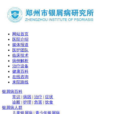
网站首页
医院介绍
媒体报道
医护团队
临床技术
病例解析
治疗设备
健康百科
在线咨询
来院路线
银屑病百科
常识
|
病因
|
治疗
|
症状
诊断
|
护理
|
危害
|
饮食
银屑病人群
儿童银屑病
|
青少年银屑病