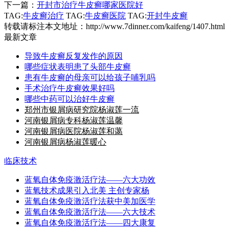
下一篇：
开封市治疗牛皮癣哪家医院好
TAG:
牛皮癣治疗
TAG:
牛皮癣医院
TAG:
开封牛皮癣
转载请标注本文地址：
http://www.7dinner.com/kaifeng/1407.html
最新文章
导致牛皮癣反复发作的原因
哪些症状表明患了头部牛皮癣
患有牛皮癣的母亲可以给孩子哺乳吗
手术治疗牛皮癣效果好吗
哪些中药可以治好牛皮癣
郑州市银屑病研究院杨淑莲一流
河南银屑病专科杨淑莲温馨
河南银屑病医院杨淑莲和蔼
河南银屑病杨淑莲暖心
临床技术
蓝氧自体免疫激活疗法——六大功效
蓝氧技术成果引入北美 主创专家杨
蓝氧自体免疫激活疗法获中美加医学
蓝氧自体免疫激活疗法——六大技术
蓝氧自体免疫激活疗法——四大康复