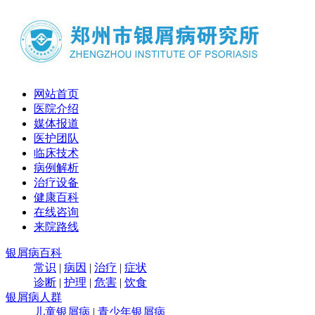
网站首页
医院介绍
媒体报道
医护团队
临床技术
病例解析
治疗设备
健康百科
在线咨询
来院路线
银屑病百科
常识
|
病因
|
治疗
|
症状
诊断
|
护理
|
危害
|
饮食
银屑病人群
儿童银屑病
|
青少年银屑病