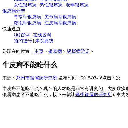
女性银屑病
|
男性银屑病
|
老年银屑病
银屑病分型
寻常型银屑病
|
关节病型银屑病
脓疱型银屑病
|
红皮病型银屑病
快速通道
QQ咨询
|
在线咨询
预约挂号
|
来院路线
您现在的位置：
主页
>
银屑病
>
银屑病常识
>
牛皮癣不能吃什么
来源：
郑州市银屑病研究所
发布时间：2015-03-18
点击：
次
牛皮癣不能吃什么？现在的人对吃是非常有讲究的，大多数疾
银屑病患者不能吃什么，接下来就让
郑州银屑病研究所
专家为