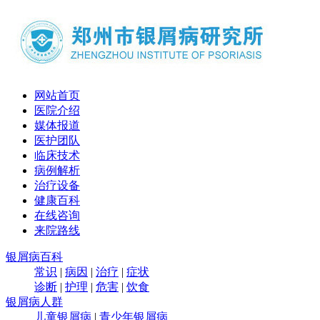
网站首页
医院介绍
媒体报道
医护团队
临床技术
病例解析
治疗设备
健康百科
在线咨询
来院路线
银屑病百科
常识
|
病因
|
治疗
|
症状
诊断
|
护理
|
危害
|
饮食
银屑病人群
儿童银屑病
|
青少年银屑病