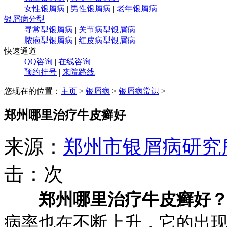
女性银屑病
|
男性银屑病
|
老年银屑病
银屑病分型
寻常型银屑病
|
关节病型银屑病
脓疱型银屑病
|
红皮病型银屑病
快速通道
QQ咨询
|
在线咨询
预约挂号
|
来院路线
您现在的位置：
主页
>
银屑病
>
银屑病常识
>
郑州哪里治疗牛皮癣好
来源：
郑州市银屑病研究
击：
次
郑州哪里治疗牛皮癣好
病率也在不断上升，它的出