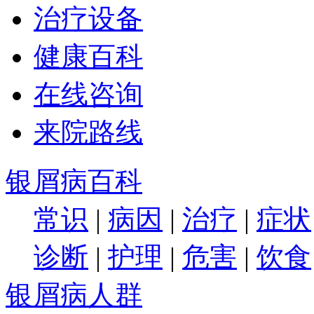
治疗设备
健康百科
在线咨询
来院路线
银屑病百科
常识
|
病因
|
治疗
|
症状
诊断
|
护理
|
危害
|
饮食
银屑病人群