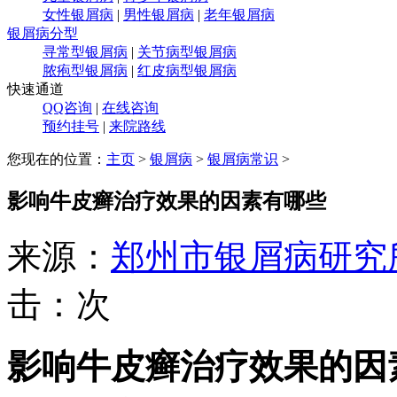
女性银屑病
|
男性银屑病
|
老年银屑病
银屑病分型
寻常型银屑病
|
关节病型银屑病
脓疱型银屑病
|
红皮病型银屑病
快速通道
QQ咨询
|
在线咨询
预约挂号
|
来院路线
您现在的位置：
主页
>
银屑病
>
银屑病常识
>
影响牛皮癣治疗效果的因素有哪些
来源：
郑州市银屑病研究
击：
次
影响牛皮癣治疗效果的因