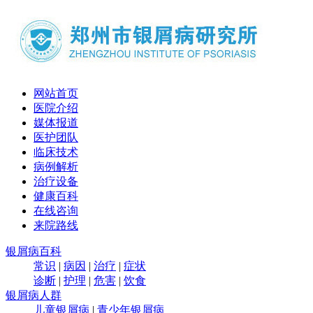
网站首页
医院介绍
媒体报道
医护团队
临床技术
病例解析
治疗设备
健康百科
在线咨询
来院路线
银屑病百科
常识
|
病因
|
治疗
|
症状
诊断
|
护理
|
危害
|
饮食
银屑病人群
儿童银屑病
|
青少年银屑病