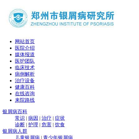
网站首页
医院介绍
媒体报道
医护团队
临床技术
病例解析
治疗设备
健康百科
在线咨询
来院路线
银屑病百科
常识
|
病因
|
治疗
|
症状
诊断
|
护理
|
危害
|
饮食
银屑病人群
儿童银屑病
|
青少年银屑病