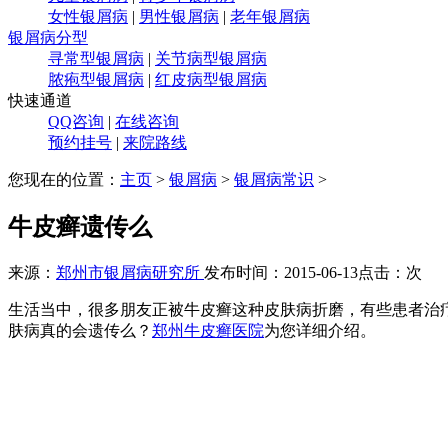
女性银屑病
|
男性银屑病
|
老年银屑病
银屑病分型
寻常型银屑病
|
关节病型银屑病
脓疱型银屑病
|
红皮病型银屑病
快速通道
QQ咨询
|
在线咨询
预约挂号
|
来院路线
您现在的位置：
主页
>
银屑病
>
银屑病常识
>
牛皮癣遗传么
来源：
郑州市银屑病研究所
发布时间：2015-06-13
点击：
次
生活当中，很多朋友正被牛皮癣这种皮肤病折磨，有些患者治
肤病真的会遗传么？
郑州牛皮癣医院
为您详细介绍。