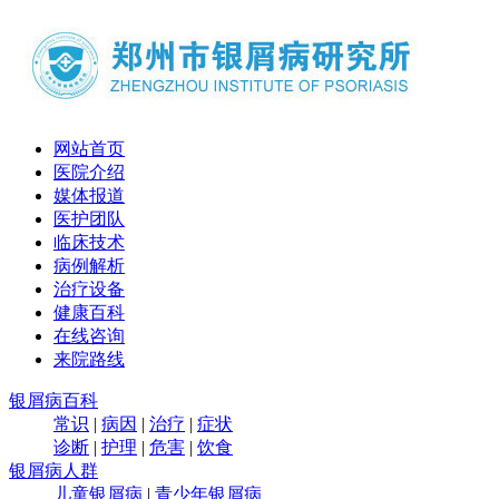
网站首页
医院介绍
媒体报道
医护团队
临床技术
病例解析
治疗设备
健康百科
在线咨询
来院路线
银屑病百科
常识
|
病因
|
治疗
|
症状
诊断
|
护理
|
危害
|
饮食
银屑病人群
儿童银屑病
|
青少年银屑病