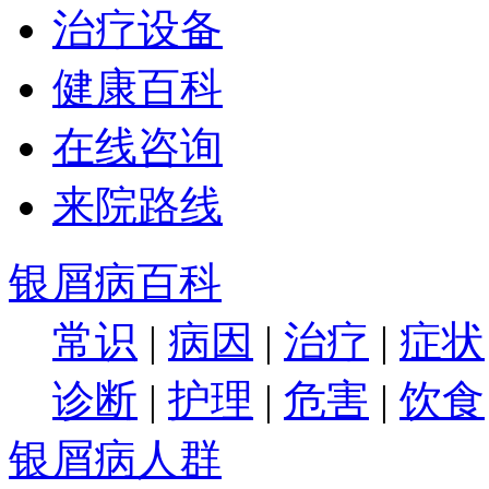
治疗设备
健康百科
在线咨询
来院路线
银屑病百科
常识
|
病因
|
治疗
|
症状
诊断
|
护理
|
危害
|
饮食
银屑病人群