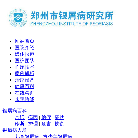
网站首页
医院介绍
媒体报道
医护团队
临床技术
病例解析
治疗设备
健康百科
在线咨询
来院路线
银屑病百科
常识
|
病因
|
治疗
|
症状
诊断
|
护理
|
危害
|
饮食
银屑病人群
儿童银屑病
|
青少年银屑病